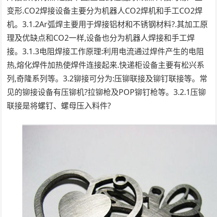
变形.CO2焊接设备主要分为机器人CO2焊机和手工CO2焊
机。3.1.2Ar弧焊主要用于焊接铝材和不锈钢材料?.其加工原
理及优缺点和CO2一样,设备也分为机器人焊接和手工焊
接。3.1.3电阻焊接工作原理:利用电流通过焊件产生的电阻
热,熔化焊件加热使焊件连接起来.快递柜设备主要有松兴系
列,奇隆系列等。3.2铆接可分为:压铆联接及铆钉联接等。常
见的铆接设备有压铆机?拉铆枪及POP铆钉枪等。3.2.1压铆
联接是将螺钉、螺母压入料件?