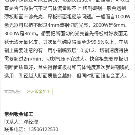
查是否气源供气不足气体流量跟不上.切割碳钢一般会遇到
薄板断面不够光亮、厚板断面粗糙等问题。一般而言1000W
激光器可以把不超过4mm碳钢切的光亮，2000W是6mm、
3000W是8mm。想要把断面切的光亮首先得板材好表面无
锈无漆无氧化皮，其次氧气纯度得高至少99.5%以上，在切
割上需要注意的有：用小割嘴双层1.0或1.2、切割速度得快
需要超过2m/min、切割气压不宜过大。快递柜想要厚板切
割断面质量好，首先得保证板材和气体纯度其次就是割嘴的
选用，孔径越大断面质量会越好，但同时断面锥度会更大。
文章标签：
常州钣金加工
常州钣金加工
联系人：邓经理
联系电话：13506122530