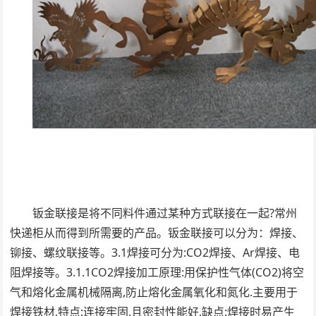
钣金联接是将不同料件通过某种方式联接在一起?常州
快递柜从而得到所需要的产品。钣金联接可以分为：焊接、
铆接、螺纹联接等。3.1焊接可分为:CO2焊接、Ar焊接、电
阻焊接等。3.1.1CO2焊接加工原理:用保护性气体(CO2)将空
气和熔化金属机械隔离,防止熔化金属氧化和氮化.主要用于
焊接铁材,特点:连接牢固,且密封性能好,缺点:焊接时易产生