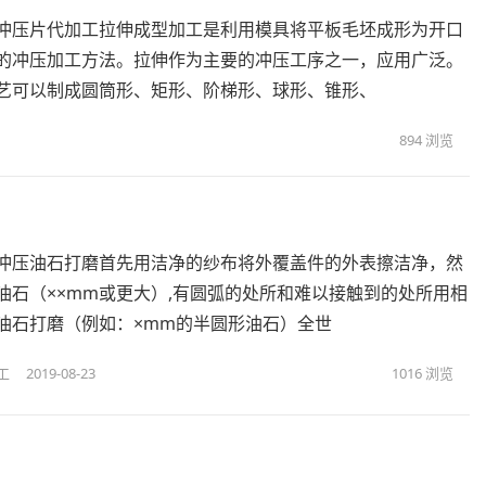
冲压片代加工拉伸成型加工是利用模具将平板毛坯成形为开口
的冲压加工方法。拉伸作为主要的冲压工序之一，应用广泛。
艺可以制成圆筒形、矩形、阶梯形、球形、锥形、
894
浏览
冲压油石打磨首先用洁净的纱布将外覆盖件的外表擦洁净，然
油石（××mm或更大）,有圆弧的处所和难以接触到的处所用相
油石打磨（例如：×mm的半圆形油石）全世
工
2019-08-23
1016
浏览