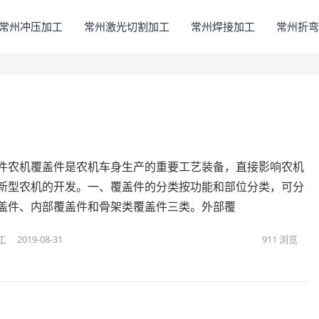
常州冲压加工
常州激光切割加工
常州焊接加工
常州折弯
件​农机覆盖件是农机车身生产的重要工艺装备，直接影响农机
新型农机的开发。一、覆盖件的分类按功能和部位分类，可分
盖件、内部覆盖件和骨架类覆盖件三类。外部覆
工
2019-08-31
911
浏览