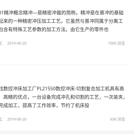
01精冲概念精冲—是精密冲裁的简称。精冲是在普冲的基础
起来的一种精密冲压加工工艺。它虽然与普冲同属于分离工
包含有特殊工艺参数的加工方法。由它生产的零件也
工
2019-08-20
1000
浏览
找数控冲床加工厂PL21550数控冲床-切割复合加工机具有高
、高精的优点，一台设备完成冲孔和切割的工艺，一次装夹，
完成加工，提高了工作效率，节约了机床投
工
2019-08-20
936
浏览