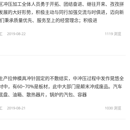
区冲压加工全体人员勇于开拓、团结奋进、继往开来、孜孜拼
发展的大好形势，积极主动与同行加强交流与时俱进，迈向新
我们秉承质量优先、服务至上的经营理念；积极进
工
2019-08-22
1119
浏览
生产拉伸模具冲针固定的不敷结实，中冲压过程中发作晃悠​全
材中，有60~70%是板材，此中大部门是颠末冲成废品。汽车
底盘、油箱、散热器片，锅炉的汽包、容器
工
2019-08-21
1030
浏览