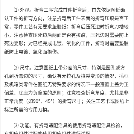
⑴ 外观。折弯工序完成首件折弯后，首先依据图纸确
认工件的折弯方向，注意折弯后工件表面的折弯压痕是否正
常，零件工艺有无要求垫胶纸；折弯后压死边时折弯刀槽较
小，注意检查压死边后两面是否有拉痕，压死边时需要防止
死边变形；对已经完成电镀、氧化的工件，折弯时需要垫胶
纸防止电镀、氧化面损伤。
⑵ 尺寸。注意图纸上带公差的尺寸，特别是圆孔或方
孔到折弯边的尺寸，确认有无拉孔及拉裂变形的情况，插框
及机箱类零件在图纸无特殊要求的情况下一般遵循上盖为正
偏差、底座为负偏差的原则；注意检查折弯角度，尤其是非
正常角度（如90°、45°）的折弯尺寸；关注工艺卡或图纸上
标注所需的专用刀模。
⑶ 功能。有折弯适配治具的使用折弯适配治具检验，
有相应组件适配的使用相应组件进行适配。