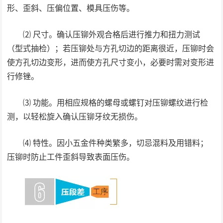
形、歪斜、压偏位置、模具压伤等。
⑵ 尺寸。确认压铆外观合格后进行推力和扭力测试
（型式抽检）；若压铆处与方孔切边的距离很近，压铆时会
使方孔切边变形，进而使方孔尺寸变小，必要时需对变形进
行修锉。
⑶ 功能。用相应规格的螺母或螺钉对压铆螺纹进行检
测，以轻松旋入确认压铆牙纹无损伤。
⑷ 特性。因小五金件种类繁多，切忌混料及用错料；
压铆时防止工件歪斜导致表面压伤。