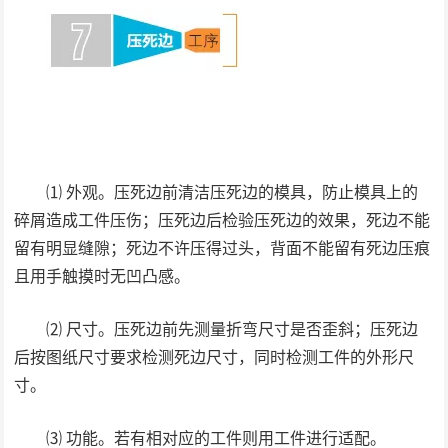
⑴ 外观。压死边前清洁压死边的模具，防止模具上的
碎屑造成工件压伤；压死边后检验压死边的效果，死边不能
留有明显缝隙；死边不许压得过头，背面不能留有死边压痕
且用手触摸时无凹凸感。
⑵ 尺寸。压死边前先测量折弯尺寸是否歪斜；压死边
后按图纸尺寸要求检测死边尺寸，同时检测工件的外形尺
寸。
⑶ 功能。若有相对应的工件则用工件进行适配。