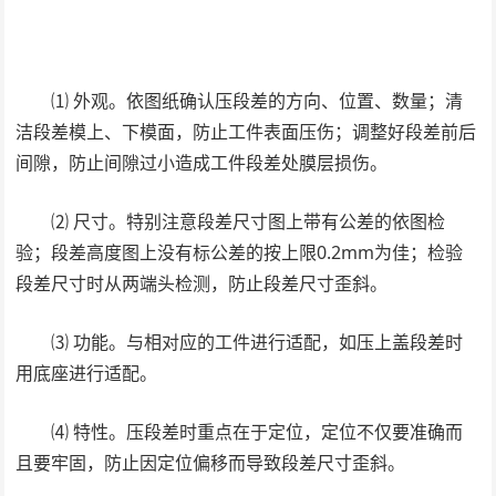
⑴ 外观。依图纸确认压段差的方向、位置、数量；清
洁段差模上、下模面，防止工件表面压伤；调整好段差前后
间隙，防止间隙过小造成工件段差处膜层损伤。
⑵ 尺寸。特别注意段差尺寸图上带有公差的依图检
验；段差高度图上没有标公差的按上限0.2mm为佳；检验
段差尺寸时从两端头检测，防止段差尺寸歪斜。
⑶ 功能。与相对应的工件进行适配，如压上盖段差时
用底座进行适配。
⑷ 特性。压段差时重点在于定位，定位不仅要准确而
且要牢固，防止因定位偏移而导致段差尺寸歪斜。