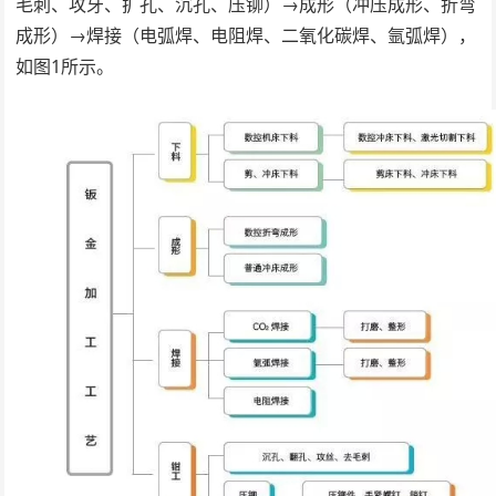
毛刺、攻牙、扩孔、沉孔、压铆）→成形（冲压成形、折弯
成形）→焊接（电弧焊、电阻焊、二氧化碳焊、氩弧焊），
如图1所示。